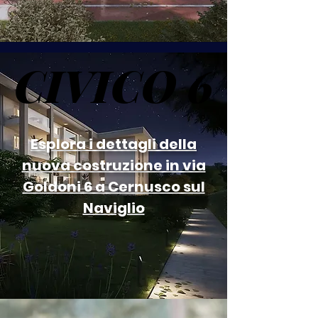
CIVICO 6
CIVICO 6
Esplora i dettagli della
nuova costruzione in via
Goldoni 6 a Cernusco sul
Naviglio