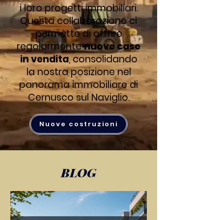
i loro progetti immobiliari.
Questa collaborazione ci
permette di offrire
regolarmente
nuove case
in vendita
, consolidando
la nostra posizione nel
panorama immobiliare di
Cernusco sul Naviglio.
Nuove costruzioni
BLOG