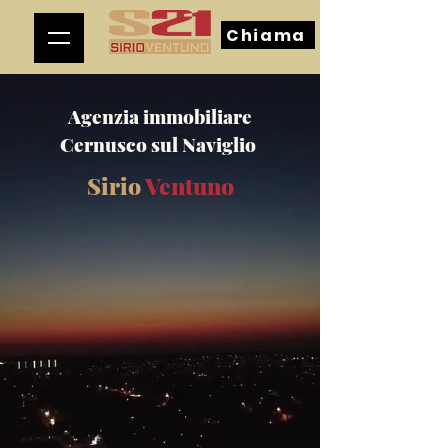
Chiama
Agenzia immobiliare
Cernusco sul Naviglio
Sirio
Ventuno