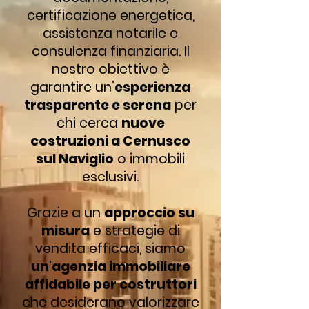
certificazione energetica,
assistenza notarile e
consulenza finanziaria. Il
nostro obiettivo è
garantire un’
esperienza
trasparente e serena
per
chi cerca
nuove
costruzioni a Cernusco
sul Naviglio
o immobili
esclusivi.
Grazie a un
approccio su
misura
e strategie di
vendita efficaci, siamo
un'agenzia immobiliare
affidabile per costruttori
che desiderano valorizzare