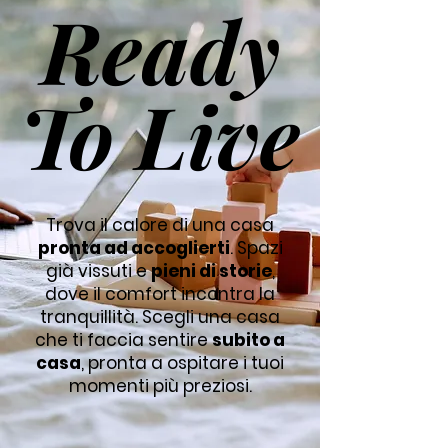
Ready
Ready
To Live
To Live
Trova il calore di una casa
pronta ad accoglierti
. Spazi
già vissuti e
pieni di storie
,
dove il comfort incontra la
tranquillità. Scegli una casa
che ti faccia sentire
subito a
casa
, pronta a ospitare i tuoi
momenti più preziosi.