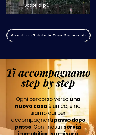
Scopri di più
Visualizza Subito le Case Disponibili
Ti accompagnamo
Ti accompagnamo
step by step
step by step
Ogni percorso verso
una
nuova casa
è unico, e noi
siamo qui per
accompagnarti
passo dopo
passo
. Con i nostri
servizi
immobiliari su misura
,