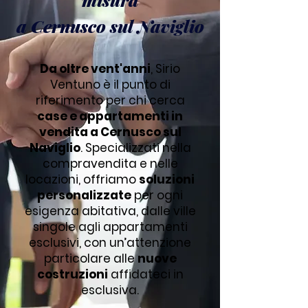
a Cernusco sul Naviglio
Da oltre vent'anni
, Sirio
Ventuno è il punto di
riferimento per chi cerca
case e appartamenti in
vendita a Cernusco sul
Naviglio
. Specializzati nella
compravendita e nelle
locazioni, offriamo
soluzioni
personalizzate
per ogni
esigenza abitativa, dalle ville
singole agli appartamenti
esclusivi, con un’attenzione
particolare alle
nuove
costruzioni
affidateci in
esclusiva.