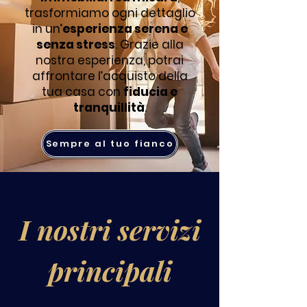
trasformiamo ogni dettaglio
in un’
esperienza serena e
senza stress
. Grazie alla
nostra esperienza, potrai
affrontare l’acquisto della
tua casa con
fiducia e
tranquillità
.
Sempre al tuo fianco
I nostri servizi
principali