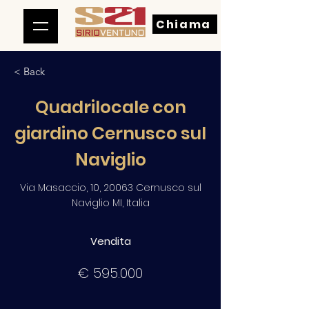
Chiama
< Back
Quadrilocale con
giardino Cernusco sul
Naviglio
Via Masaccio, 10, 20063 Cernusco sul
Naviglio MI, Italia
Vendita
€ 595.000