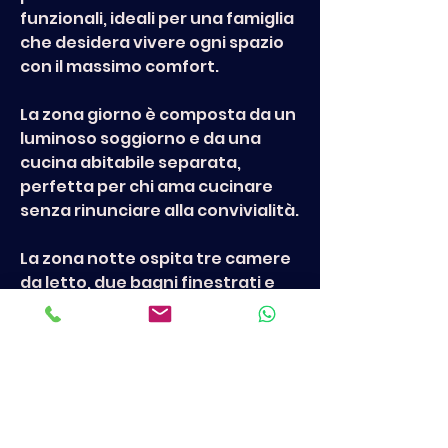
funzionali, ideali per una famiglia 
che desidera vivere ogni spazio 
con il massimo comfort.
La zona giorno è composta da un 
luminoso soggiorno e da una 
cucina abitabile separata, 
perfetta per chi ama cucinare 
senza rinunciare alla convivialità.
La zona notte ospita tre camere 
da letto, due bagni finestrati e 
un pratico ripostiglio, una 
distribuzione degli spazi che 
rende la casa estremamente 
funzionale nella vita di tutti i 
giorni.
Il vero protagonista 