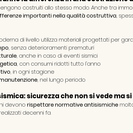
ci vengono costruiti allo stesso modo. Anche tra immob
ifferenze importanti nella qualità costruttiva
, spess
erna di livello utilizza materiali progettati per gara
mpo
, senza deterioramenti prematuri
tturale
, anche in caso di eventi sismici
rgetica
, con consumi ridotti tutto l'anno
tivo
, in ogni stagione
i manutenzione
, nel lungo periodo
sismica: sicurezza che non si vede ma si
ni devono 
rispettare normative antisismiche
 molt
 realizzati decenni fa.