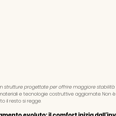
n 
strutture progettate per offrire maggiore stabilità
di materiali e tecnologie costruttive aggiornate. Non è
to il resto si regge.
amento evoluto: il comfort inizia dall'in