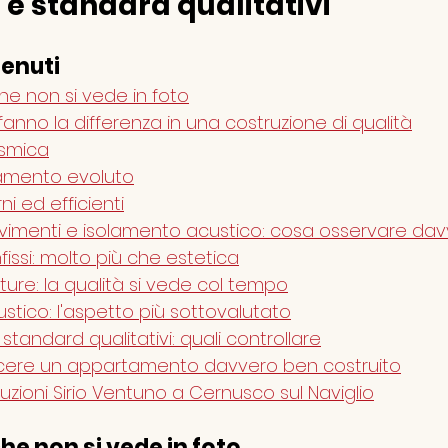
e standard qualitativi
tenuti
he non si vede in foto
 fanno la differenza in una costruzione di qualità
ismica
lamento evoluto
i ed efficienti
vimenti e isolamento acustico: cosa osservare da
fissi: molto più che estetica
iture: la qualità si vede col tempo
stico: l'aspetto più sottovalutato
 standard qualitativi: quali controllare
ere un appartamento davvero ben costruito
uzioni Sirio Ventuno a Cernusco sul Naviglio
he non si vede in foto