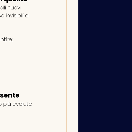
ili nuovi 
o invisibili a 
ntire:
 sente
o più evolute 