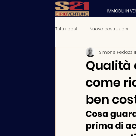
IMMOBILI IN V
Tutti i post
Nuove costruzioni
Simone Pedozzi
1
Appartamenti nuovi come sceg
Qualità 
come ri
ben cost
Cosa guard
prima di ac