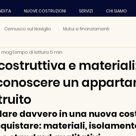
ENDITA
NUOVE COSTRUZIONI
SERVIZI
CHI SIAMO
Cernusco sul Naviglio
Mutui e finanziamenti
1 mag
Tempo di lettura: 5 min
liere
costruttiva e materiali
conoscere un appart
ruito
are davvero in una nuova cost
quistare: materiali, isolamento