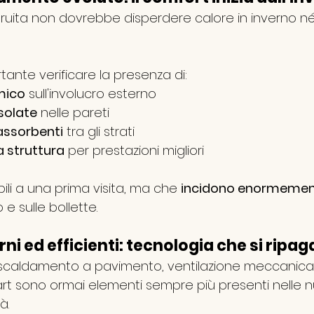
uita non dovrebbe disperdere calore in inverno né s
ante verificare la presenza di:
mico
 sull'involucro esterno
isolate
 nelle pareti
assorbenti
 tra gli strati
a struttura
 per prestazioni migliori
bili a una prima visita, ma che 
incidono enormemen
e sulle bollette.
ni ed efficienti: tecnologia che si ripa
iscaldamento a pavimento, ventilazione meccanica 
art sono ormai elementi sempre più presenti nelle 
à.