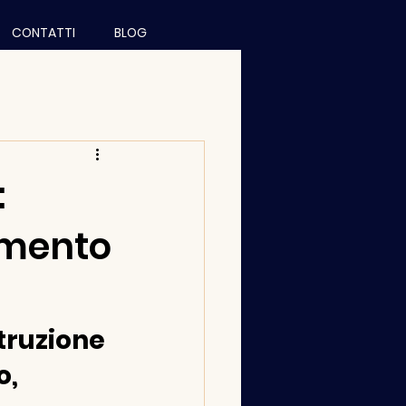
CONTATTI
BLOG
:
amento
ruzione 
, 