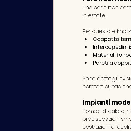
Una casa ben costr
in estate.
Per questo è import
Cappotto ter
Intercapedini 
Materiali fono
Pareti a doppi
Sono dettagli invisi
comfort quotidiano 
Impianti moder
Pompe di calore, r
predisposizioni sm
costruzioni di qualit