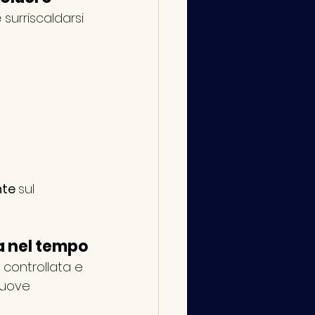
urriscaldarsi 
te 
sul 
ga nel tempo
controllata e 
nuove 