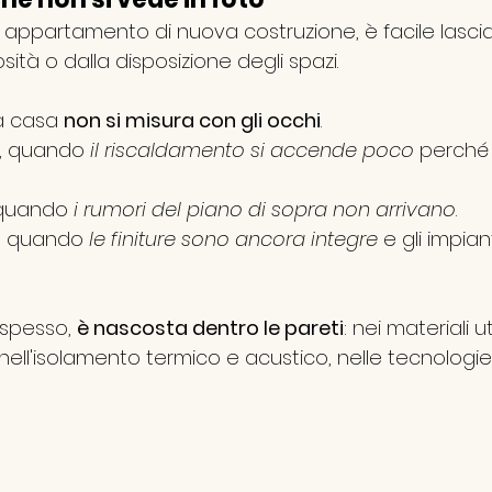
 appartamento di nuova costruzione, è facile lasciar
sità o dalla disposizione degli spazi.
a casa 
non si misura con gli occhi
.
o, quando 
il riscaldamento si accende poco
 perché 
 
 quando 
i rumori del piano di sopra non arrivano
. 
i, quando 
le finiture sono ancora integre
 e gli impia
 spesso, 
è nascosta dentro le pareti
: nei materiali uti
i, nell'isolamento termico e acustico, nelle tecnologie