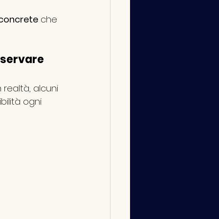
 concrete
 che 
servare 
realtà, alcuni 
ilità ogni 