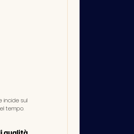
 incide sul 
el tempo. 
i qualità