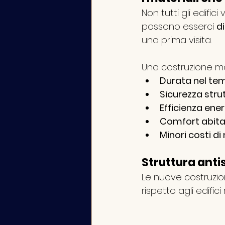
Non tutti gli edifi
possono esserci 
d
una prima visita.
Una costruzione mod
Durata nel te
Sicurezza stru
Efficienza ene
Comfort abita
Minori costi d
Struttura anti
Le nuove costruzio
rispetto agli edifici