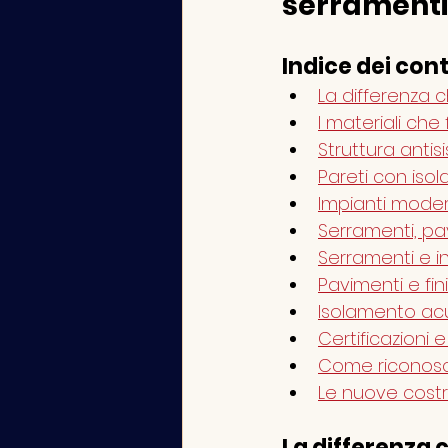
serramenti 
Indice dei con
La differenza c
I materiali che
Struttura antis
Pareti con iso
Impianti modern
Serramenti, pa
Serramenti e in
Pavimenti e fin
Isolamento acu
Certificazioni e
Come riconosc
Le nuove costr
La differenza c